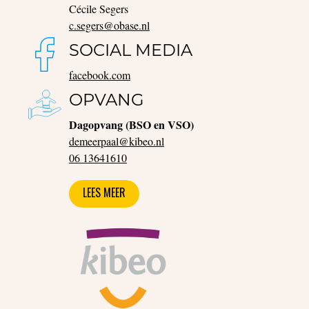
Cécile Segers
c.segers@obase.nl
SOCIAL MEDIA
facebook.com
OPVANG
Dagopvang (BSO en VSO)
demeerpaal@kibeo.nl
06
13641610
LEES MEER